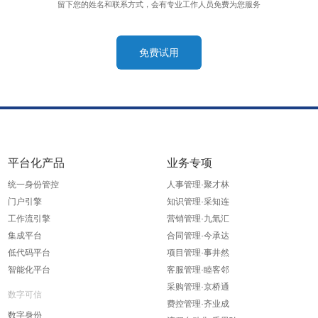
留下您的姓名和联系方式，会有专业工作人员免费为您服务
免费试用
平台化产品
业务专项
统一身份管控
人事管理·聚才林
门户引擎
知识管理·采知连
工作流引擎
营销管理·九氚汇
集成平台
合同管理·今承达
低代码平台
项目管理·事井然
智能化平台
客服管理·睦客邻
采购管理·京桥通
数字可信
费控管理·齐业成
数字身份