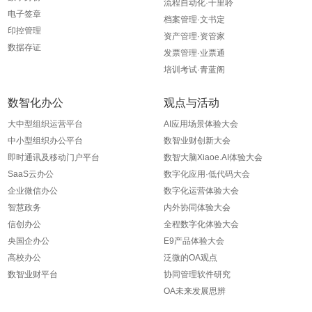
流程自动化·千里聆
电子签章
档案管理·文书定
印控管理
资产管理·资管家
数据存证
发票管理·业票通
培训考试·青蓝阁
数智化办公
观点与活动
大中型组织运营平台
AI应用场景体验大会
中小型组织办公平台
数智业财创新大会
即时通讯及移动门户平台
数智大脑Xiaoe.AI体验大会
SaaS云办公
数字化应用·低代码大会
企业微信办公
数字化运营体验大会
智慧政务
内外协同体验大会
信创办公
全程数字化体验大会
央国企办公
E9产品体验大会
高校办公
泛微的OA观点
数智业财平台
协同管理软件研究
OA未来发展思辨